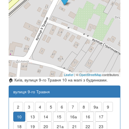
Leaflet
| ©
OpenStreetMap
contributors
🏠 Київ, вулиця 9-го Травня 10 на мапі з будинками.
вулиця 9-го Травня
2
3
4
5
6
7
8
9а
9
10
13
14
15
16а
16
17
18
19
20
21а
21
22
23