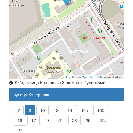
Leaflet
| ©
OpenStreetMap
contributors
🏠 Київ, вулиця Коперника 8 на мапі з будинками.
вулиця Коперника
7
8
10
12
14
16а
16б
16
17
18
21
23
25
27а
27