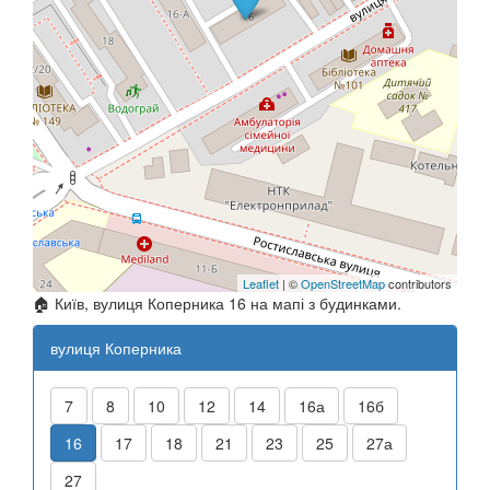
Leaflet
| ©
OpenStreetMap
contributors
🏠 Київ, вулиця Коперника 16 на мапі з будинками.
вулиця Коперника
7
8
10
12
14
16а
16б
16
17
18
21
23
25
27а
27