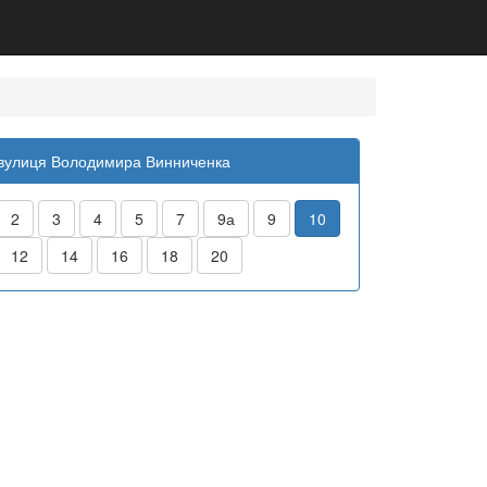
вулиця Володимира Винниченка
2
3
4
5
7
9а
9
10
12
14
16
18
20