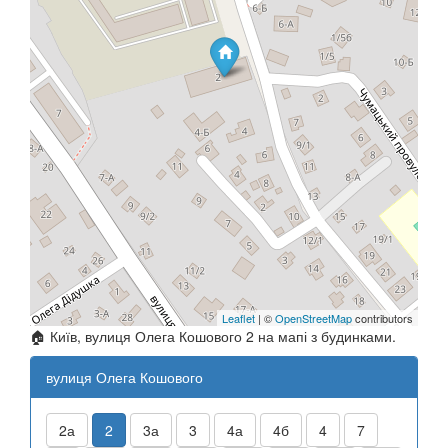
Leaflet
| ©
OpenStreetMap
contributors
🏠 Київ, вулиця Олега Кошового 2 на мапі з будинками.
вулиця Олега Кошового
2а
2
3а
3
4а
4б
4
7