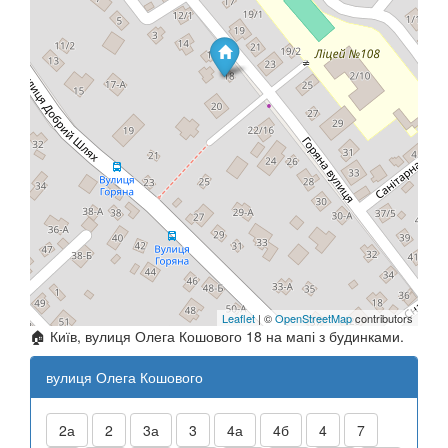
Leaflet
| ©
OpenStreetMap
contributors
🏠 Київ, вулиця Олега Кошового 18 на мапі з будинками.
вулиця Олега Кошового
2а
2
3а
3
4а
4б
4
7