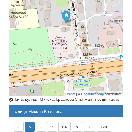
Leaflet
| ©
OpenStreetMap
contributors
🏠 Київ, вулиця Микола Краснова 5 на мапі з будинками.
вулиця Микола Краснова
3
5
6
7
8а
8
10
12а