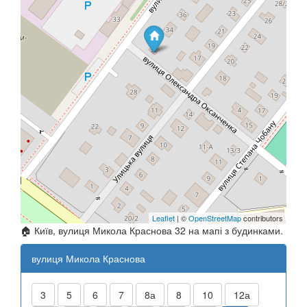
Leaflet
| ©
OpenStreetMap
contributors
🏠 Київ, вулиця Микола Краснова 32 на мапі з будинками.
вулиця Микола Краснова
3
5
6
7
8а
8
10
12а