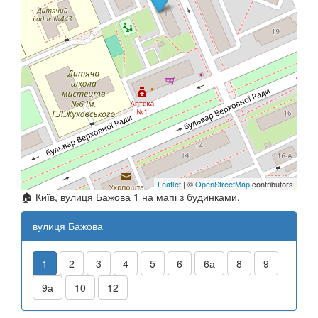
Leaflet
| ©
OpenStreetMap
contributors
🏠 Київ, вулиця Бажова 1 на мапі з будинками.
вулиця Бажова
1
2
3
4
5
6
6а
8
9
9а
10
12