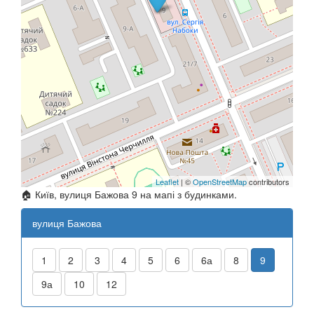
Leaflet
| ©
OpenStreetMap
contributors
🏠 Київ, вулиця Бажова 9 на мапі з будинками.
вулиця Бажова
1
2
3
4
5
6
6а
8
9
9а
10
12