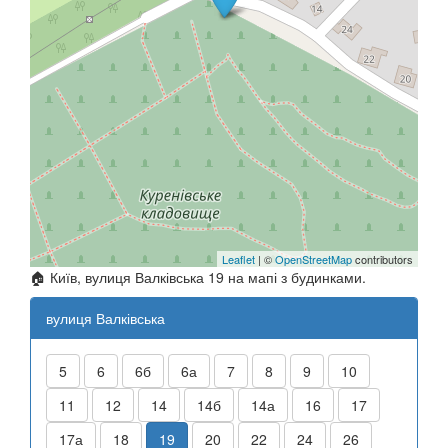
Leaflet
| ©
OpenStreetMap
contributors
🏠 Київ, вулиця Валківська 19 на мапі з будинками.
вулиця Валківська
5
6
6б
6а
7
8
9
10
11
12
14
14б
14а
16
17
17а
18
19
20
22
24
26