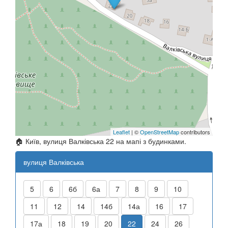
Leaflet
| ©
OpenStreetMap
contributors
🏠 Київ, вулиця Валківська 22 на мапі з будинками.
вулиця Валківська
5
6
6б
6а
7
8
9
10
11
12
14
14б
14а
16
17
17а
18
19
20
22
24
26