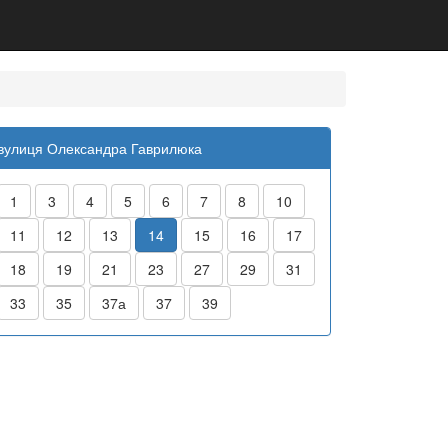
вулиця Олександра Гаврилюка
1
3
4
5
6
7
8
10
11
12
13
14
15
16
17
18
19
21
23
27
29
31
33
35
37а
37
39