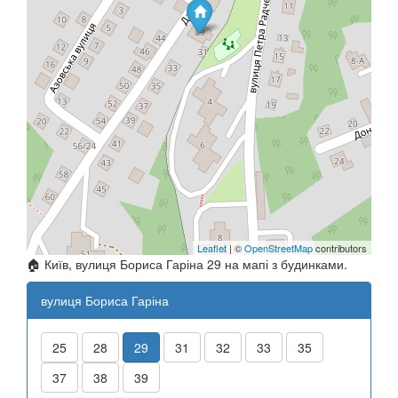
Leaflet
| ©
OpenStreetMap
contributors
🏠 Київ, вулиця Бориса Гаріна 29 на мапі з будинками.
вулиця Бориса Гаріна
25
28
29
31
32
33
35
37
38
39