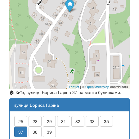
Leaflet
| ©
OpenStreetMap
contributors
🏠 Київ, вулиця Бориса Гаріна 37 на мапі з будинками.
вулиця Бориса Гаріна
25
28
29
31
32
33
35
37
38
39