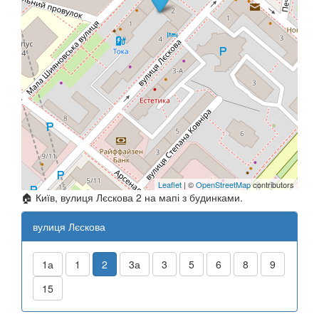
Leaflet
| ©
OpenStreetMap
contributors
🏠 Київ, вулиця Лєскова 2 на мапі з будинками.
вулиця Лєскова
1а
1
2
3а
3
5
6
8
9
15