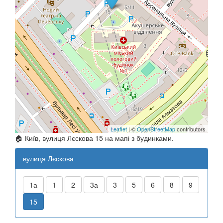
Leaflet
| ©
OpenStreetMap
contributors
🏠 Київ, вулиця Лєскова 15 на мапі з будинками.
вулиця Лєскова
1а
1
2
3а
3
5
6
8
9
15