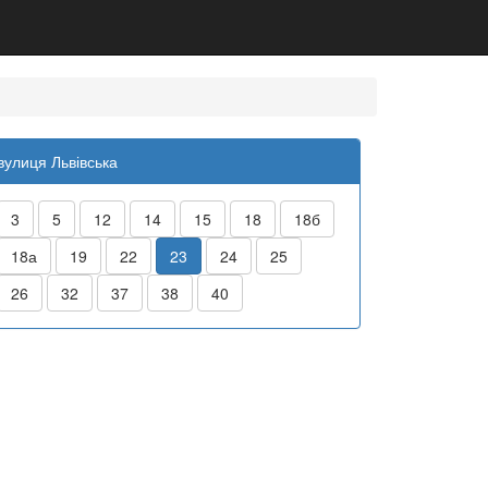
вулиця Львівська
3
5
12
14
15
18
18б
18а
19
22
23
24
25
26
32
37
38
40