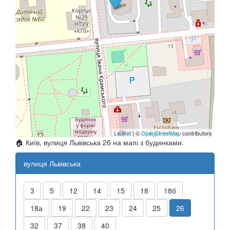
Leaflet
| ©
OpenStreetMap
contributors
🏠 Київ, вулиця Львівська 26 на мапі з будинками.
вулиця Львівська
3
5
12
14
15
18
18б
18а
19
22
23
24
25
26
32
37
38
40