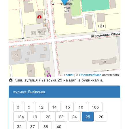
Leaflet
| ©
OpenStreetMap
contributors
🏠 Київ, вулиця Львівська 25 на мапі з будинками.
вулиця Львівська
3
5
12
14
15
18
18б
18а
19
22
23
24
25
26
32
37
38
40