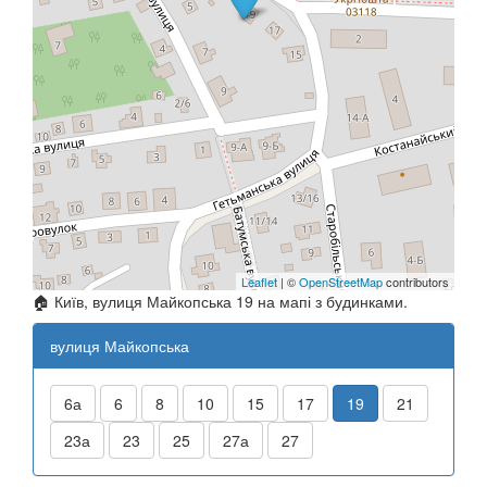
Leaflet
| ©
OpenStreetMap
contributors
🏠 Київ, вулиця Майкопська 19 на мапі з будинками.
вулиця Майкопська
6а
6
8
10
15
17
19
21
23а
23
25
27а
27