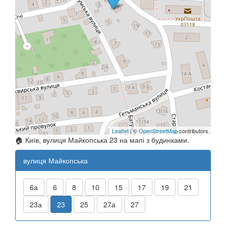
Leaflet
| ©
OpenStreetMap
contributors
🏠 Київ, вулиця Майкопська 23 на мапі з будинками.
вулиця Майкопська
6а
6
8
10
15
17
19
21
23а
23
25
27а
27