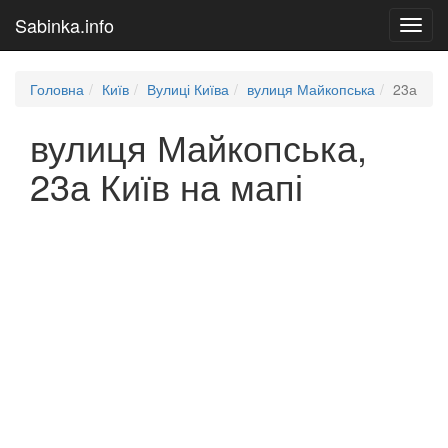
Sabinka.info
Toggl
navig
Головна
Київ
Вулиці Київа
вулиця Майкопська
23а
вулиця Майкопська,
23а Київ на мапі