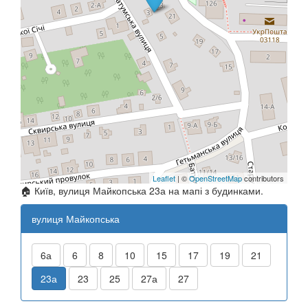
Leaflet
| ©
OpenStreetMap
contributors
🏠 Київ, вулиця Майкопська 23а на мапі з будинками.
вулиця Майкопська
6а
6
8
10
15
17
19
21
23а
23
25
27а
27