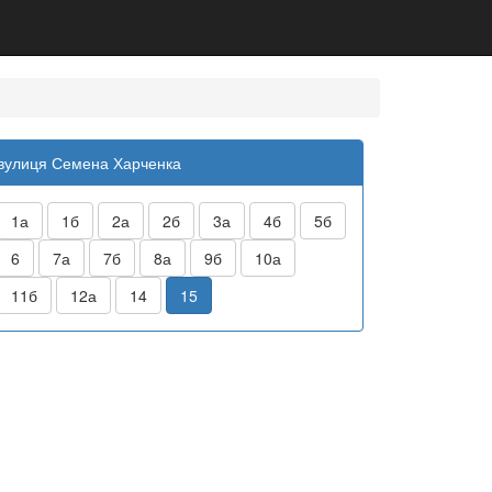
вулиця Семена Харченка
1а
1б
2а
2б
3а
4б
5б
6
7а
7б
8а
9б
10а
11б
12а
14
15