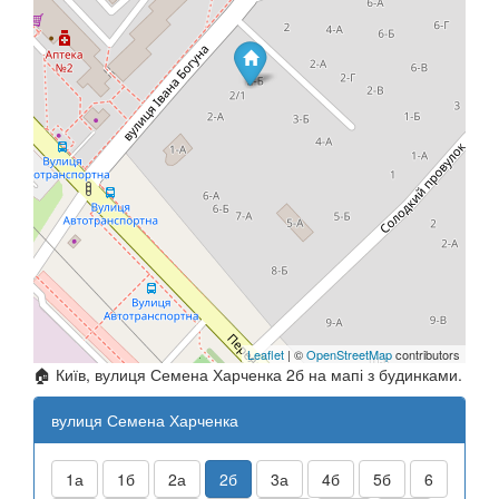
Leaflet
| ©
OpenStreetMap
contributors
🏠 Київ, вулиця Семена Харченка 2б на мапі з будинками.
вулиця Семена Харченка
1а
1б
2а
2б
3а
4б
5б
6