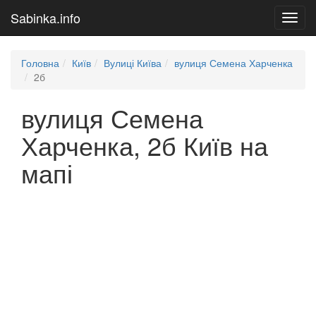
Sabinka.info
Toggl
navig
Головна
Київ
Вулиці Київа
вулиця Семена Харченка
2б
вулиця Семена
Харченка, 2б Київ на
мапі