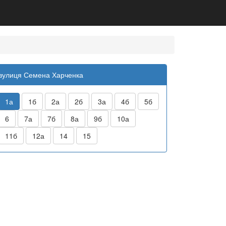
вулиця Семена Харченка
1а
1б
2а
2б
3а
4б
5б
6
7а
7б
8а
9б
10а
11б
12а
14
15