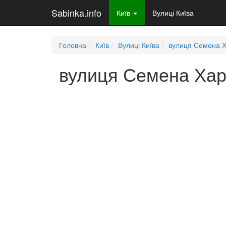
Sabinka.info
Київ
Вулиці Київа
Головна
Київ
Вулиці Київа
вулиця Семена 
вулиця Семена Харч