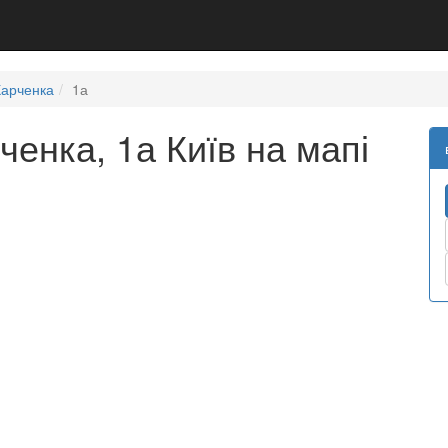
Харченка
1а
енка, 1а Київ на мапі