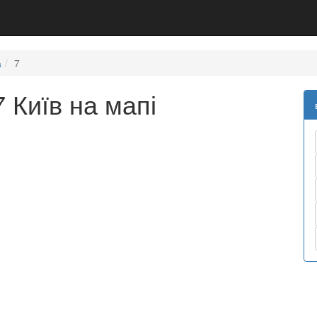
а
7
 Київ на мапі