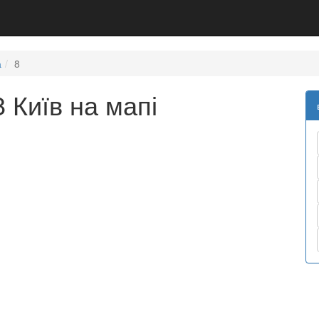
а
8
 Київ на мапі