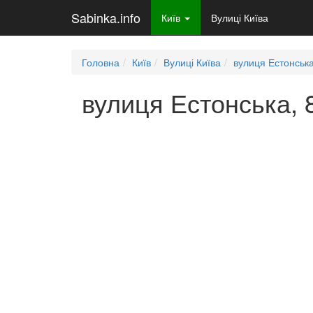
Sabinka.info
Київ
Вулиці Київа
Головна
Київ
Вулиці Київа
вулиця Естонськ
вулиця Естонська, 8