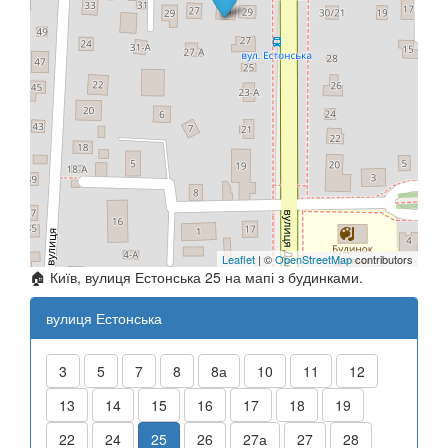
Leaflet
| ©
OpenStreetMap
contributors
🏠 Київ, вулиця Естонська 25 на мапі з будинками.
вулиця Естонська
3
5
7
8
8а
10
11
12
13
14
15
16
17
18
19
22
24
25
26
27а
27
28