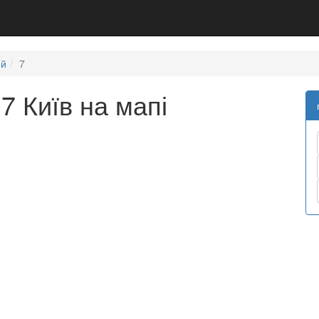
ий
7
7 Київ на мапі