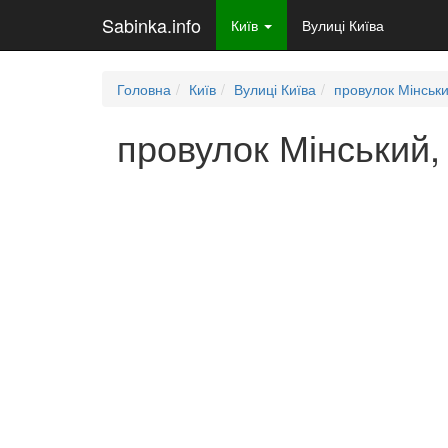
Sabinka.info
Київ
Вулиці Київа
Головна
Київ
Вулиці Київа
провулок Мінськ
провулок Мінський, 