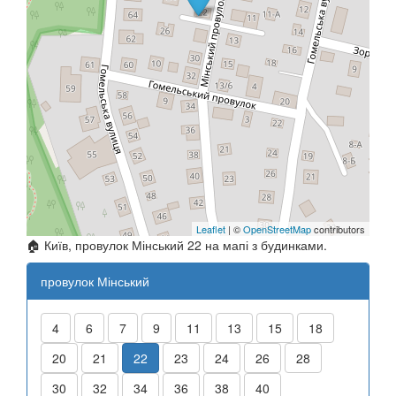
Leaflet
| ©
OpenStreetMap
contributors
🏠 Київ, провулок Мінський 22 на мапі з будинками.
провулок Мінський
4
6
7
9
11
13
15
18
20
21
22
23
24
26
28
30
32
34
36
38
40