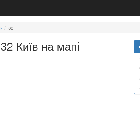
ий
32
32 Київ на мапі