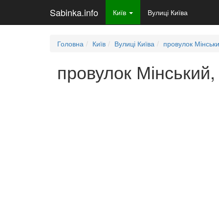
Sabinka.info
Київ
Вулиці Київа
Головна
Київ
Вулиці Київа
провулок Мінськ
провулок Мінський, 