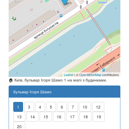
Leaflet
| ©
OpenStreetMap
contributors
🏠 Київ, бульвар Ігоря Шамо 1 на мапі з будинками.
бульвар Ігоря Шамо
1
3
4
5
6
7
10
12
13
14
15
16
17
18
19
20