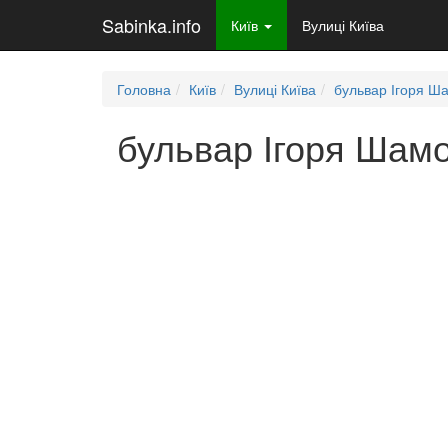
Sabinka.info
Київ
Вулиці Київа
Головна
Київ
Вулиці Київа
бульвар Ігоря Ш
бульвар Ігоря Шамо,