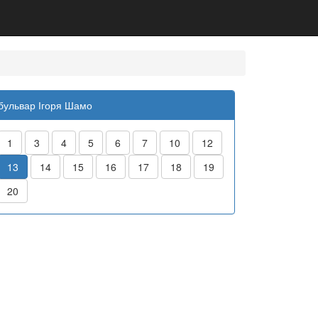
бульвар Ігоря Шамо
1
3
4
5
6
7
10
12
13
14
15
16
17
18
19
20