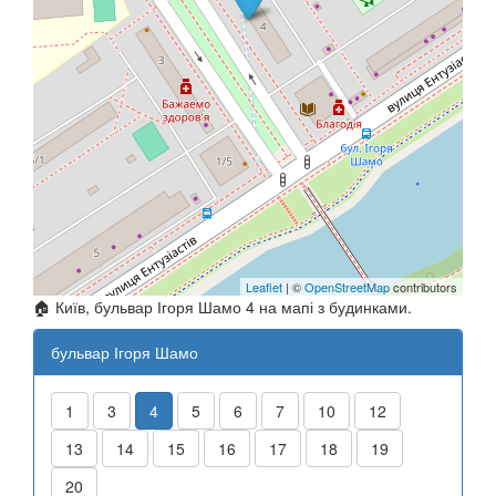
Leaflet
| ©
OpenStreetMap
contributors
🏠 Київ, бульвар Ігоря Шамо 4 на мапі з будинками.
бульвар Ігоря Шамо
1
3
4
5
6
7
10
12
13
14
15
16
17
18
19
20