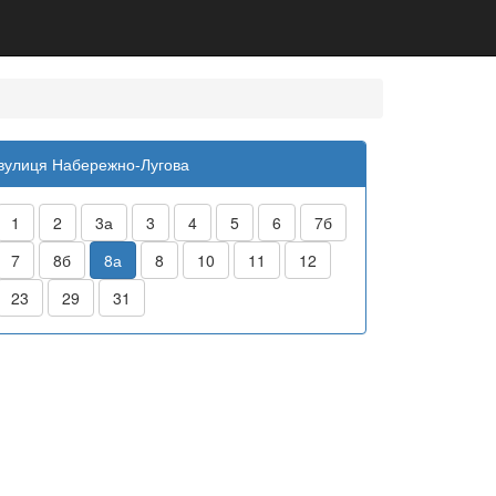
вулиця Набережно-Лугова
1
2
3а
3
4
5
6
7б
7
8б
8а
8
10
11
12
23
29
31