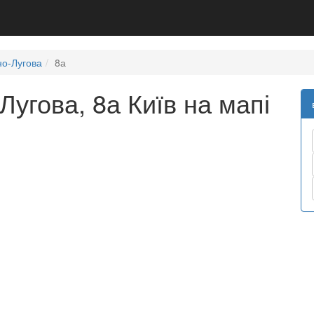
о-Лугова
8а
угова, 8а Київ на мапі