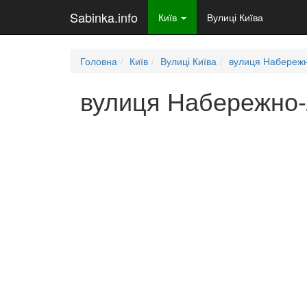
Sabinka.info
Київ
Вулиці Київа
Головна
Київ
Вулиці Київа
вулиця Набережн
вулиця Набережно-Л