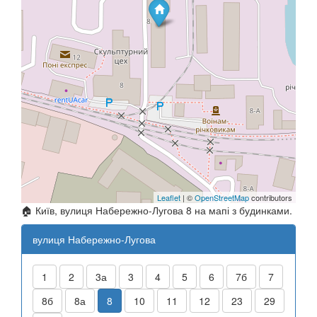
Leaflet
| ©
OpenStreetMap
contributors
🏠 Київ, вулиця Набережно-Лугова 8 на мапі з будинками.
вулиця Набережно-Лугова
1
2
3а
3
4
5
6
7б
7
8б
8а
8
10
11
12
23
29