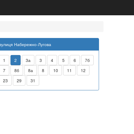
вулиця Набережно-Лугова
1
2
3а
3
4
5
6
7б
7
8б
8а
8
10
11
12
23
29
31