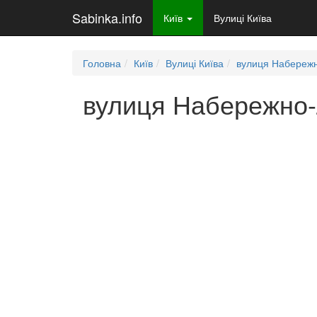
Sabinka.info
Київ
Вулиці Київа
Головна
Київ
Вулиці Київа
вулиця Набережн
вулиця Набережно-Л