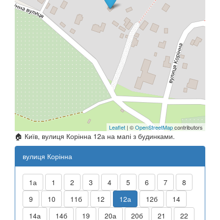
Leaflet
| ©
OpenStreetMap
contributors
🏠 Київ, вулиця Корінна 12а на мапі з будинками.
вулиця Корінна
1а
1
2
3
4
5
6
7
8
9
10
11б
12
12а
12б
14
14а
14б
19
20а
20б
21
22