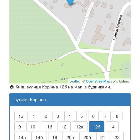
Leaflet
| ©
OpenStreetMap
contributors
🏠 Київ, вулиця Корінна 12б на мапі з будинками.
вулиця Корінна
1а
1
2
3
4
5
6
7
8
9
10
11б
12
12а
12б
14
14а
14б
19
20а
20б
21
22