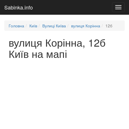
Sabinka.info
Toggl
navig
Головна
Київ
Вулиці Київа
вулиця Корінна
12б
вулиця Корінна, 12б
Київ на мапі