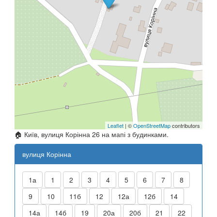
Leaflet
| ©
OpenStreetMap
contributors
🏠 Київ, вулиця Корінна 26 на мапі з будинками.
вулиця Корінна
1а
1
2
3
4
5
6
7
8
9
10
11б
12
12а
12б
14
14а
14б
19
20а
20б
21
22