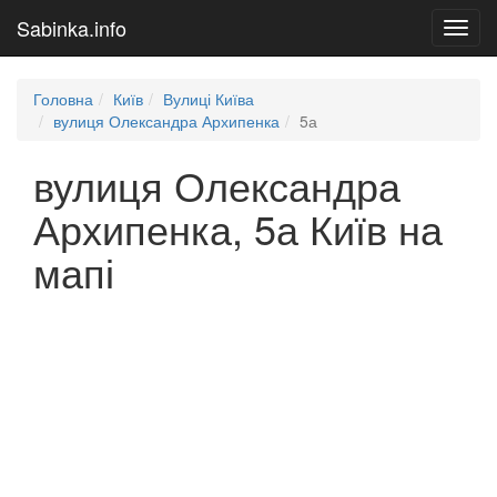
Sabinka.info
Toggl
navig
Головна
Київ
Вулиці Київа
вулиця Олександра Архипенка
5а
вулиця Олександра
Архипенка, 5а Київ на
мапі