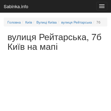
Sabinka.info
Toggl
navig
Головна
Київ
Вулиці Київа
вулиця Рейтарська
7б
вулиця Рейтарська, 7б
Київ на мапі