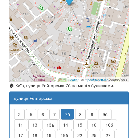
Leaflet
| ©
OpenStreetMap
contributors
🏠 Київ, вулиця Рейтарська 7б на мапі з будинками.
вулиця Рейтарська
2
5
6
7
7б
8
9
9б
11
13
13а
14
15
16
16б
17
18
19
19б
22
25
27