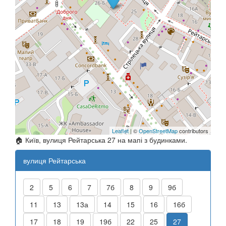
Leaflet
| ©
OpenStreetMap
contributors
🏠 Київ, вулиця Рейтарська 27 на мапі з будинками.
вулиця Рейтарська
2
5
6
7
7б
8
9
9б
11
13
13а
14
15
16
16б
17
18
19
19б
22
25
27