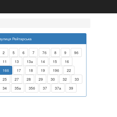
вулиця Рейтарська
2
5
6
7
7б
8
9
9б
11
13
13а
14
15
16
16б
17
18
19
19б
22
25
27
28
29
30
32
33
34
35а
35б
37
37а
39