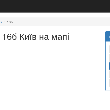
ка
16б
 16б Київ на мапі