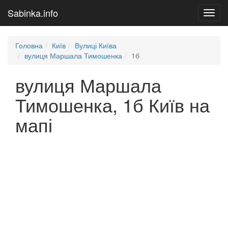
Sabinka.info
Toggl
navig
Головна
Київ
Вулиці Київа
вулиця Маршала Тимошенка
1б
вулиця Маршала
Тимошенка, 1б Київ на
мапі