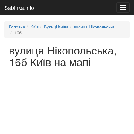
Sabinka.info
Toggl
navig
Головна
Київ
Вулиці Київа
вулиця Нікопольська
16б
вулиця Нікопольська,
16б Київ на мапі