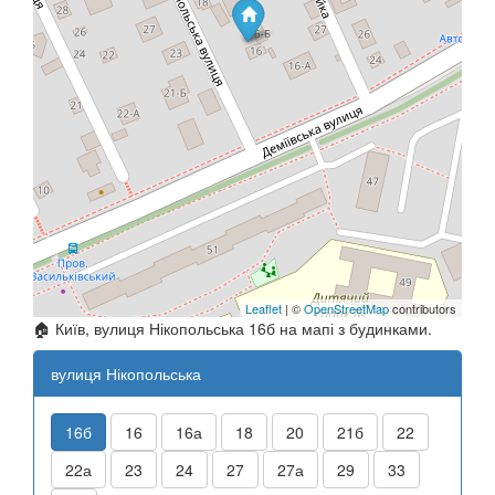
Leaflet
| ©
OpenStreetMap
contributors
🏠 Київ, вулиця Нікопольська 16б на мапі з будинками.
вулиця Нікопольська
16б
16
16а
18
20
21б
22
22а
23
24
27
27а
29
33