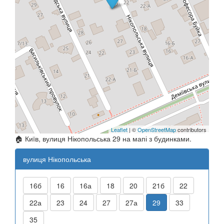
Leaflet
| ©
OpenStreetMap
contributors
🏠 Київ, вулиця Нікопольська 29 на мапі з будинками.
вулиця Нікопольська
16б
16
16а
18
20
21б
22
22а
23
24
27
27а
29
33
35