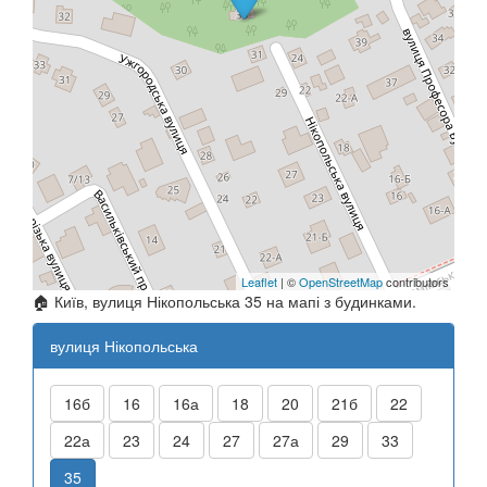
Leaflet
| ©
OpenStreetMap
contributors
🏠 Київ, вулиця Нікопольська 35 на мапі з будинками.
вулиця Нікопольська
16б
16
16а
18
20
21б
22
22а
23
24
27
27а
29
33
35