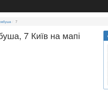
Довбуша
7
уша, 7 Київ на мапі