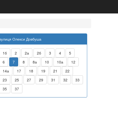
вулиця Олекси Довбуша
1б
2
2а
2б
3
4
5
6
7
8
8а
10
10а
12
14а
17
18
19
21
22
23
25
27
29
31
32
33
35
37